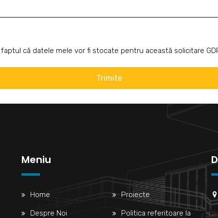
u faptul că datele mele vor fi stocate pentru această solicitare GD
Meniu
D
Home
Proiecte
Despre Noi
Politica referitoare la